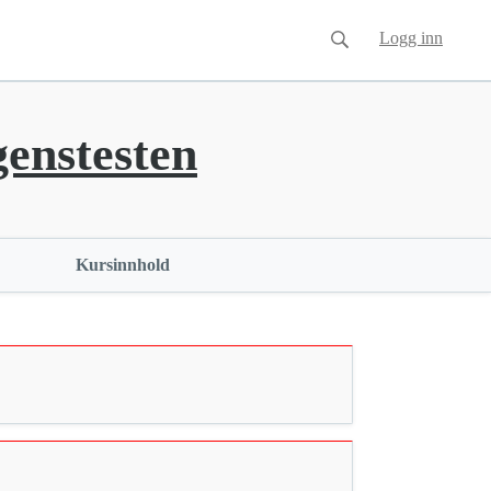
Logg inn
enstesten
Kursinnhold