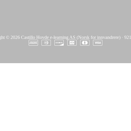
ght © 2026
Castillo Hovde e-learning AS (Norsk for innvandrere)
·
921