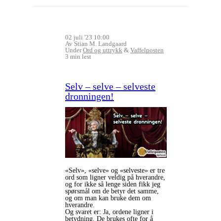
02 juli '23 10:00
Av Stian M. Landgaard
Under
Ord og uttrykk
&
Vaffelposten
3 min lest
Selv – selve – selveste
dronningen!
«Selv», «selve» og «selveste» er tre
ord som ligner veldig på hverandre,
og for ikke så lenge siden fikk jeg
spørsmål om de betyr det samme,
og om man kan bruke dem om
hverandre.
Og svaret er: Ja, ordene ligner i
betydning. De brukes ofte for å