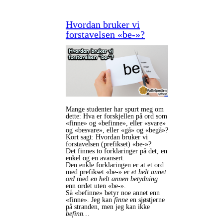
Hvordan bruker vi
forstavelsen «be-»?
Mange studenter har spurt meg om
dette: Hva er forskjellen på ord som
«finne» og «befinne», eller «svare»
og «besvare», eller «gå» og «begå»?
Kort sagt: Hvordan bruker vi
forstavelsen (prefikset) «be-»?
Det finnes to forklaringer på det, en
enkel og en avansert.
Den enkle forklaringen er at et ord
med prefikset «be‑» er
et
helt annet
ord
med
en helt annen betydning
enn ordet uten «be‑».
Så «befinne» betyr noe annet enn
«finne». Jeg kan
finne
en sjøstjerne
på stranden, men jeg kan ikke
befinn…