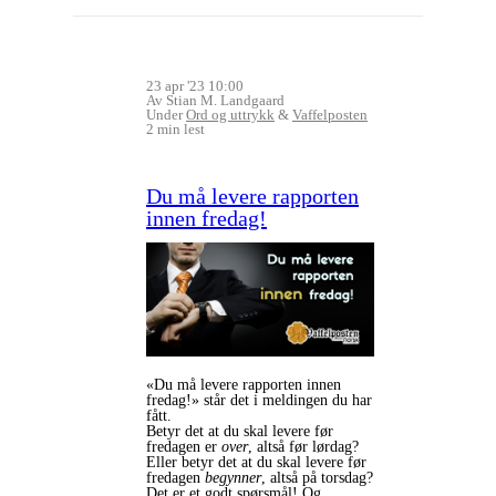
23 apr '23 10:00
Av Stian M. Landgaard
Under
Ord og uttrykk
&
Vaffelposten
2 min lest
Du må levere rapporten
innen fredag!
«Du må levere rapporten innen
fredag!» står det i meldingen du har
fått.
Betyr det at du skal levere før
fredagen er
over
, altså før lørdag?
Eller betyr det at du skal levere før
fredagen
begynner
, altså på torsdag?
Det er et godt spørsmål! Og