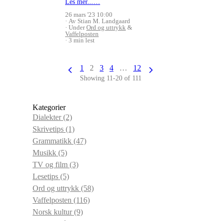
Les mer...…
26 mars '23 10:00
Av Stian M. Landgaard
Under
Ord og uttrykk
&
Vaffelposten
3 min lest
1
2
3
4
…
12
Showing 11-20 of 111
Kategorier
Dialekter
(2)
Skrivetips
(1)
Grammatikk
(47)
Musikk
(5)
TV og film
(3)
Lesetips
(5)
Ord og uttrykk
(58)
Vaffelposten
(116)
Norsk kultur
(9)