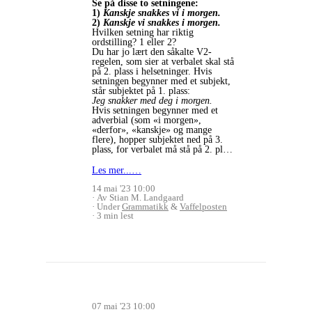
Se på disse to setningene:
1)
Kanskje snakkes vi i morgen.
2)
Kanskje vi snakkes i morgen.
Hvilken setning har riktig
ordstilling? 1 eller 2?
Du har jo lært den såkalte V2-
regelen, som sier at verbalet skal stå
på 2. plass i helsetninger. Hvis
setningen begynner med et subjekt,
står subjektet på 1. plass:
Jeg snakker med deg i morgen.
Hvis setningen begynner med et
adverbial (som «i morgen»,
«derfor», «kanskje» og mange
flere), hopper subjektet ned på 3.
plass, for verbalet må stå på 2. pl…
Les mer...…
14 mai '23 10:00
Av Stian M. Landgaard
Under
Grammatikk
&
Vaffelposten
3 min lest
07 mai '23 10:00