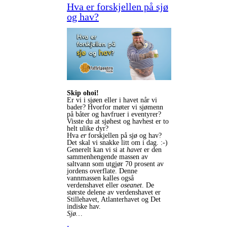
Hva er forskjellen på sjø
og hav?
Skip ohoi!
Er vi i sjøen eller i havet når vi
bader? Hvorfor møter vi sjømenn
på båter og havfruer i eventyrer?
Visste du at sjøhest og havhest er to
helt ulike dyr?
Hva
er
forskjellen på sjø og hav?
Det skal vi snakke litt om i dag. :-)
Generelt kan vi si at
havet
er den
sammenhengende massen av
saltvann som utgjør 70 prosent av
jordens overflate. Denne
vannmassen kalles også
verdenshavet eller
oseanet
. De
største delene av verdenshavet er
Stillehavet, Atlanterhavet og Det
indiske hav.
Sjø…