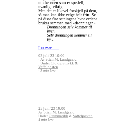
utpeke noen som er spesiell,
uvanlig, viktig.
Men det er likevel forskjell på dem,
så man kan ikke velge helt fritt.
Se
på disse fire setningene hvor ordene
brukes sammen med «dronningen»:
Dronningen selv kommer til
byen.
Selv dronningen kommer til
by…
Les mer...…
02 juli '23 10:00
Av Stian M. Landgaard
Under
Ord og uttrykk
&
Vaffelposten
3 min lest
25 juni '23 10:00
Av Stian M. Landgaard
Under
Grammatikk
&
Vaffelposten
4 min lest