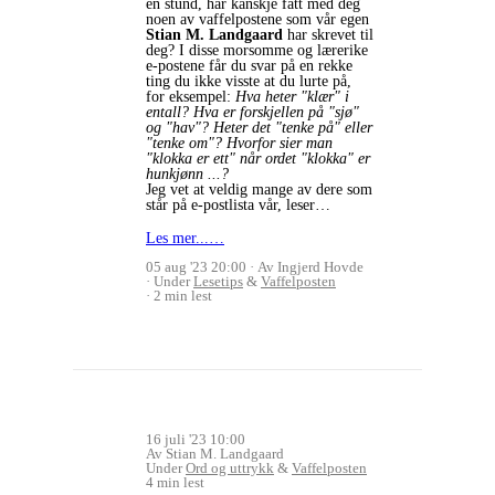
en stund, har kanskje fått med deg
noen av vaffelpostene som vår egen
Stian M. Landgaard
har skrevet til
deg? I disse morsomme og lærerike
e-postene får du svar på en rekke
ting du ikke visste at du lurte på,
for eksempel:
Hva heter "klær" i
entall? Hva er forskjellen på "sjø"
og "hav"? Heter det "tenke på" eller
"tenke om"? Hvorfor sier man
"klokka er ett" når ordet "klokka" er
hunkjønn ...?
Jeg vet at veldig mange av dere som
står på e-postlista vår, leser…
Les mer...…
05 aug '23 20:00
Av Ingjerd Hovde
Under
Lesetips
&
Vaffelposten
2 min lest
16 juli '23 10:00
Av Stian M. Landgaard
Under
Ord og uttrykk
&
Vaffelposten
4 min lest