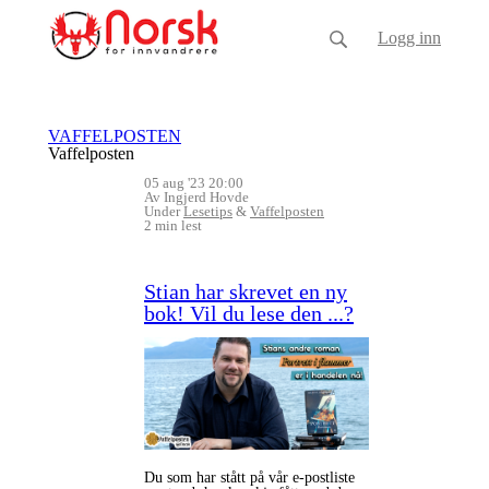
Logg inn
VAFFELPOSTEN
Vaffelposten
05 aug '23 20:00
Av Ingjerd Hovde
Under
Lesetips
&
Vaffelposten
2 min lest
Stian har skrevet en ny
bok! Vil du lese den ...?
Du som har stått på vår e-postliste