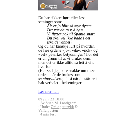
Du har sikkert hørt eller lest
setninger som:
Alt er jo blitt så mye dyrere
.
Det var da trist å høre
.
Vi flytter nok til Spania snart.
Du skal vel ikke bade i det
iskalde vannet?
Og du har kanskje lurt på hvordan
de fire ordene «jo», «da», «nok» og
«vel» påvirker betydningen? For det
er en grunn til at vi bruker dem,
men det er ikke alltid så lett å vite
hvorfor.
(Her skal jeg bare snakke om disse
ordene når de brukes som
setningsadverb
, altså når de står rett
bak verbalet i helsetninger. …
Les mer...…
09 juli '23 10:00
Av Stian M. Landgaard
Under
Ord og uttrykk
&
Vaffelposten
4 min lest