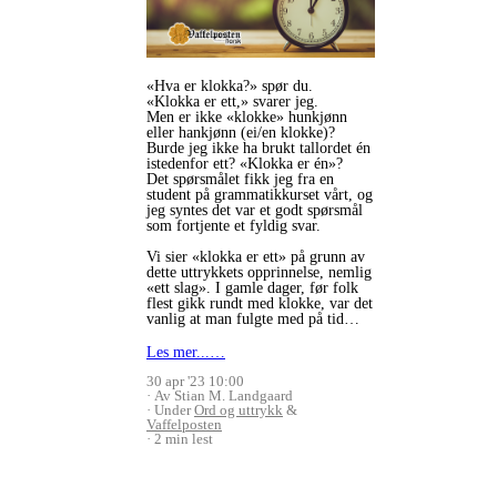
«Hva er klokka?» spør du.
«Klokka er ett,» svarer jeg.
Men er ikke «klokke» hunkjønn
eller hankjønn (ei/en klokke)?
Burde jeg ikke ha brukt tallordet én
istedenfor ett? «Klokka er én»?
Det spørsmålet fikk jeg fra en
student på grammatikkurset vårt, og
jeg syntes det var et godt spørsmål
som fortjente et fyldig svar.
Vi sier «klokka er ett» på grunn av
dette uttrykkets opprinnelse, nemlig
«ett slag». I gamle dager, før folk
flest gikk rundt med klokke, var det
vanlig at man fulgte med på tid…
Les mer...…
30 apr '23 10:00
Av Stian M. Landgaard
Under
Ord og uttrykk
&
Vaffelposten
2 min lest