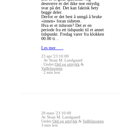
dessverre er det ikke noe entydig
svar på det. Det kan faktisk bety
begge deler.
Derfor er det best å unngå å bruke
«innen» foran
tidsrom
.
Hva er et tidsrom? Det er en
periode fra ett tidspunkt til et annet
tidspunkt. Fredag varer fra klokken
00.00 ti…
Les mer...…
23 apr '23 10:00
Av Stian M. Landgaard
Under
Ord og uttrykk
&
Vaffelposten
2 min lest
26 mars '23 10:00
Av Stian M. Landgaard
Under
Ord og uttrykk
&
Vaffelposten
3 min lest