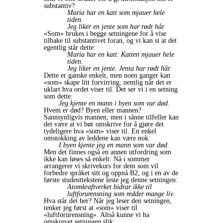
substantiv?
Maria har en katt som mjauer hele
tiden.
Jeg liker en jente som har rødt hår.
«Som» brukes i begge setningene for å vise
tilbake til substantivet foran, og vi kan si at det
egentlig står dette:
Maria har en katt. Katten mjauer hele
tiden.
Jeg liker en jente. Jenta har rødt hår.
Dette er ganske enkelt, men noen ganger kan
«som» skape litt forvirring, nemlig når det er
uklart hva ordet viser til. Det ser vi i en setning
som dette:
Jeg kjente en mann i byen som var død.
Hvem er død? Byen eller mannen?
Sannsynligvis mannen, men i sånne tilfeller kan
det være at vi bør omskrive for å gjøre det
tydeligere hva «som» viser til. En enkel
omstokking av leddene kan være nok:
I byen kjente jeg en mann som var død.
Men det finnes også en annen utfordring som
ikke kan løses så enkelt. Nå i sommer
arrangerer vi skrivekurs for dem som vil
forbedre språket sitt og oppnå B2, og i en av de
første studenttekstene leste jeg denne setningen:
Atomkraftverket bidrar ikke til
luftforurensning som redder mange liv.
Hva står det her? Når jeg leser den setningen,
tenker jeg først at «som» viser til
«luftforurensning». Altså kunne vi ha
omskrevet setningen slik: