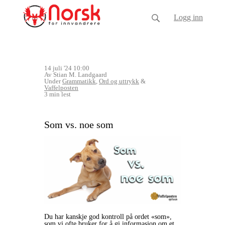
Logg inn
14 juli '24 10:00
Av Stian M. Landgaard
Under
Grammatikk
,
Ord og uttrykk
&
Vaffelposten
3 min lest
Som vs. noe som
Du har kanskje god kontroll på ordet «som»,
som vi ofte bruker for å gi informasjon om et