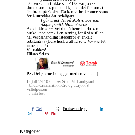
Det virker rart, ikke sant? Det var jo ikke
skolen som skapte panikk, men det faktum at
det brant på skolen. Da kan vi bruke «noe som»
for å uttrykke det tydeligere:
I går brant det på skolen, noe som
skapte panikk blant elevene.
Ble du klokere? Vet du nå hvordan du kan
bruke «noe som» i en setning for å vise til en
hel verbalhandling istedenfor et enkelt
substantiv? (Bare husk å alltid sette
komma
før
«noe som»!)
Vi snakkes!
Hilsen Stian
PS.
Del gjerne innlegget med en venn. :-)
14 juli '24 10:00
Av Stian M. Landgaard
Under
Grammatikk
,
Ord og uttrykk
&
Vaffelposten
3 min lest
Del
Publiser innlegg
Del
Pin
Kategorier