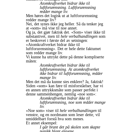
Atomkraftverket bidrar ikke til
luftforurensning. Luftforurensning
redder mange liv.
Men høres det logisk ut at luftforurensning
redder mange liv?
Nei, det synes ikke jeg heller. Så da tenker jeg
at «som» må vise til noe annet.
Og ja, det gjør faktisk det. «Som» viser ikke til
substantivet, men til
hele verbalhandlingen
som
er beskrevet i første del av setningen:
«Atomkraftverket bidrar ikke til
luftforurensning». Det er hele dette faktumet
som redder mange liv.
Vi kunne ha uttrykt dette på denne kompliserte
måten:
Atomkraftverket bidrar ikke til
luftforurensning. At atomkraftverket
ikke bidrar til luftforurensning, redder
mange liv.
Men det må da kunne sies enklere? Ja, faktisk!
Siden «som» kan føre til misforståelser, har vi
en annen uttrykksmåte som passer perfekt i
denne sammenhengen, nemlig «noe som»:
Atomkraftverket bidrar ikke til
luftforurensning, noe som redder mange
liv.
«Noe som» viser til
hele verbalhandlingen
til
venstre, og en nordmann som leser dette, vil
umiddelbart forstå hva som menes.
Et annet eksempel:
I går brant det på skolen som skapte
panikk blant elevene.