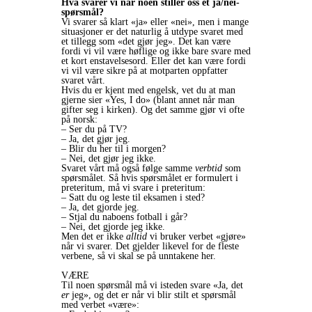
Hva svarer vi når noen stiller oss et ja/nei-
spørsmål?
Vi svarer så klart «ja» eller «nei», men i mange
situasjoner er det naturlig å utdype svaret med
et tillegg som «det gjør jeg». Det kan være
fordi vi vil være høflige og ikke bare svare med
et kort enstavelsesord. Eller det kan være fordi
vi vil være sikre på at motparten oppfatter
svaret vårt.
Hvis du er kjent med engelsk, vet du at man
gjerne sier «Yes, I do» (blant annet når man
gifter seg i kirken). Og det samme gjør vi ofte
på norsk:
– Ser du på TV?
– Ja, det gjør jeg.
– Blir du her til i morgen?
– Nei, det gjør jeg ikke.
Svaret vårt må også følge samme
verbtid
som
spørsmålet. Så hvis spørsmålet er formulert i
preteritum, må vi svare i preteritum:
– Satt du og leste til eksamen i sted?
– Ja, det gjorde jeg.
– Stjal du naboens fotball i går?
– Nei, det gjorde jeg ikke.
Men det er ikke
alltid
vi bruker verbet «gjøre»
når vi svarer. Det gjelder likevel for de fleste
verbene, så vi skal se på unntakene her.
VÆRE
Til noen spørsmål må vi isteden svare «Ja, det
er
jeg», og det er når vi blir stilt et spørsmål
med verbet «være»: