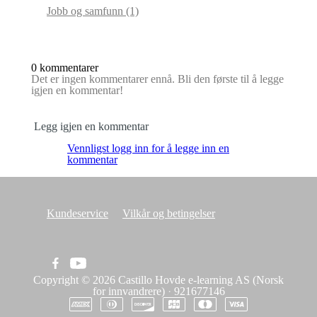
Jobb og samfunn
(1)
0 kommentarer
Det er ingen kommentarer ennå. Bli den første til å legge
igjen en kommentar!
Legg igjen en kommentar
Vennligst logg inn for å legge inn en
kommentar
Kundeservice
Vilkår og betingelser
Copyright © 2026
Castillo Hovde e-learning AS (Norsk
for innvandrere)
·
921677146