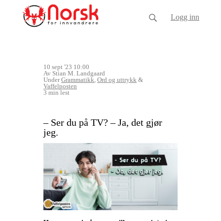
Logg inn
10 sept '23 10:00
Av Stian M. Landgaard
Under
Grammatikk
,
Ord og uttrykk
&
Vaffelposten
3 min lest
– Ser du på TV? – Ja, det gjør
jeg.