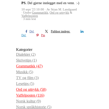
PS.
Del gjerne innlegget med en venn. :-)
10 sept '23 10:00
Av Stian M. Landgaard
Under
Grammatikk
,
Ord og uttrykk
&
Vaffelposten
3 min lest
Del
Publiser innlegg
Del
Pin
Kategorier
Dialekter
(2)
Skrivetips
(1)
Grammatikk
(47)
Musikk
(5)
TV og film
(3)
Lesetips
(5)
Ord og uttrykk
(58)
Vaffelposten
(116)
Norsk kultur
(9)
Norsk språkhistorie
(5)