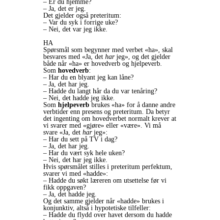
– Er du hjemme?
– Ja, det er jeg.
Det gjelder også preteritum:
– Var du syk i forrige uke?
– Nei, det var jeg ikke.
HA
Spørsmål som begynner med verbet «ha», skal
besvares med «Ja, det
har
jeg», og det gjelder
både når «ha» er hovedverb og hjelpeverb.
Som
hovedverb
:
– Har du en blyant jeg kan låne?
– Ja, det har jeg.
– Hadde du langt hår da du var tenåring?
– Nei, det hadde jeg ikke.
Som
hjelpeverb
brukes «ha» for å danne andre
verbtider enn presens og preteritum. Da betyr
det ingenting om hovedverbet normalt krever at
vi svarer med «gjøre» eller «være». Vi må
svare «Ja, det
har
jeg»:
– Har du sett på TV i dag?
– Ja, det har jeg.
– Har du vært syk hele uken?
– Nei, det har jeg ikke.
Hvis spørsmålet stilles i preteritum perfektum,
svarer vi med «hadde»:
– Hadde du søkt læreren om utsettelse før vi
fikk oppgaven?
– Ja, det hadde jeg.
Og det samme gjelder når «hadde» brukes i
konjunktiv, altså i hypotetiske tilfeller:
– Hadde du flydd over havet dersom du hadde