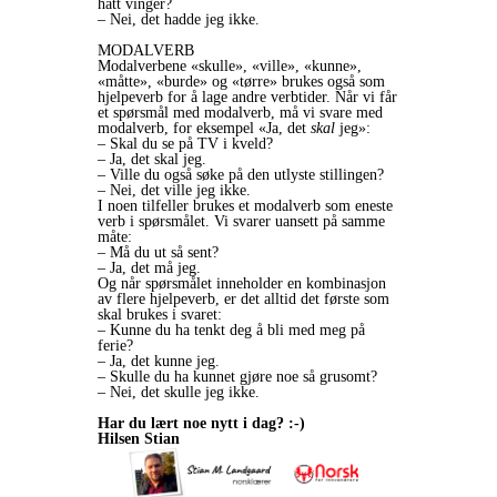
hatt vinger?
– Nei, det hadde jeg ikke.
MODALVERB
Modalverbene «skulle», «ville», «kunne»,
«måtte», «burde» og «tørre» brukes også som
hjelpeverb for å lage andre verbtider. Når vi får
et spørsmål med modalverb, må vi svare med
modalverb, for eksempel «Ja, det
skal
jeg»:
– Skal du se på TV i kveld?
– Ja, det skal jeg.
– Ville du også søke på den utlyste stillingen?
– Nei, det ville jeg ikke.
I noen tilfeller brukes et modalverb som eneste
verb i spørsmålet. Vi svarer uansett på samme
måte:
– Må du ut så sent?
– Ja, det må jeg.
Og når spørsmålet inneholder en kombinasjon
av flere hjelpeverb, er det alltid det første som
skal brukes i svaret:
– Kunne du ha tenkt deg å bli med meg på
ferie?
– Ja, det kunne jeg.
– Skulle du ha kunnet gjøre noe så grusomt?
– Nei, det skulle jeg ikke.
Har du lært noe nytt i dag? :-)
Hilsen Stian