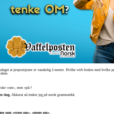
pdaget at preposisjoner er vanskelig å mestre. Hvilke verb brukes med hvilke p
dette:
 bruke «om», men «på
»
!
n ting.
Akkurat nå tenker jeg
på
norsk grammatikk.
amme som «synes om», «mene om».