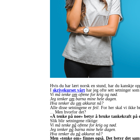
Hvis du har lært norsk en stund, har du kanskje op
I
skrivekurset vårt
har jeg ofte sett setninger som 
Vi må tenke
om
ofrene for krig og nød.
Jeg tenker
om
barna mine hele dagen.
Hva tenker du
om
akkurat nå?
Alle disse setningene er
feil
. For her skal vi ikke
... Men hvorfor det?
«Å tenke på noe» betyr å bruke tankekraft på e
Slik blir setningene riktige:
Vi må tenke
på
ofrene for krig og nød.
Jeg tenker
på
barna mine hele dagen.
Hva tenker du
på
akkurat nå?
Men «tenke om» finnes også. Det betyr det s