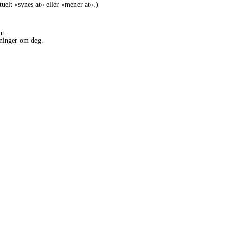
uelt «synes at» eller «mener at».)
nt.
eninger om deg.