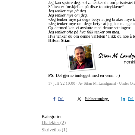
Jeg kan spørre deg: «Hva tenker du om prisnivået i
Så hva er forskjellen på disse to uttrykkene?:
Jeg tenker mye på deg.
Jeg tenker mye om deg.
«Jeg tenker mye på deg» betyr at jeg bruker mye ta
«Jeg tenker mye om deg» betyr at jeg har mange m
Og dermed kan vi avslutte med denne setningen:
Jeg tenker ofte
på
hva folk tenker
om
meg.
Hva tenker du om denne vaffelen? Fikk du noe å te
Hilsen Stian
PS.
Del gjerne innlegget med en venn. :-)
17 juli '22 10:00
Av Stian M. Landgaard
Under
Or
Del
Publiser innlegg
Del
Kategorier
Dialekter
(2)
Skrivetips
(1)