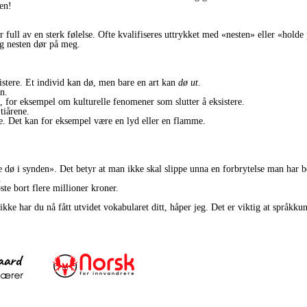
den!
 full av en sterk følelse. Ofte kvalifiseres uttrykket med «nesten» eller «holde 
jeg nesten dør på meg.
sistere. Et individ kan dø, men bare en art kan
dø ut
.
n.
g, for eksempel om kulturelle fenomener som slutter å eksistere.
tiårene.
rte. Det kan for eksempel være en lyd eller en flamme.
e dø i synden». Det betyr at man ikke skal slippe unna en forbrytelse man har be
.
øste bort flere millioner kroner.
kke har du nå fått utvidet vokabularet ditt, håper jeg. Det er viktig at språkku