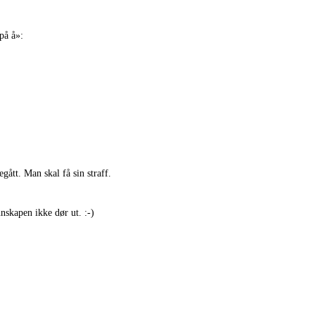
på å»:
gått. Man skal få sin straff.
nnskapen ikke dør ut. :-)