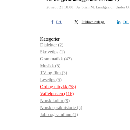
26 sept '21 10:00
Av Stian M. Landgaard
Under
Or
Del
Publiser innlegg
Del
Kategorier
Dialekter
(2)
Skrivetips
(1)
Grammatikk
(47)
Musikk
(5)
TV og film
(3)
Lesetips
(5)
Ord og uttrykk
(58)
Vaffelposten
(116)
Norsk kultur
(9)
Norsk språkhistorie
(5)
Jobb og samfunn
(1)