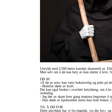
Uttrykk med å DØ høres kanskje skummelt ut. Eller l
Men selv om å dø kan bety at man slutter å leve, fi
DØ AV
«Å dø av noe» kan være bokstavelig og peke på de
- Bestefar døde av kreft.
Det kan også brukes i overført betydning, om å ha 
ordentlig.
- Jeg dør av skam hver gang mamma begynner å s
- Hun døde av kjedsomhet mens hun leste boken. ( 
TIL Å DØ FOR
Dette uttrykket har vi fra engelsk, «to die for», o