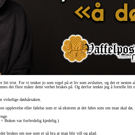
itt trist. For vi tenker jo som regel på et liv som avsluttes, og det er nesten a
nnes det flere måter dette verbet brukes på. Og derfor tenkte jeg å fortelle litt
n virkelige dødsårsaken.
en opplevelse eller følelse som er så ekstrem at det føles som om man skal dø, 
ynge.
= Boken var forferdelig kjedelig.)
g det brukes om noe som er så bra at man blir vill og glad.