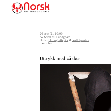
26 sept '21 10:00
Av Stian M. Landgaard
Under
Ord og uttrykk
&
Vaffelposten
3 min lest
Uttrykk med «å dø»