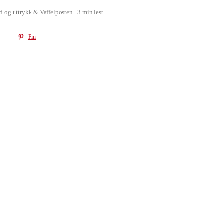
d og uttrykk
&
Vaffelposten
3 min lest
Pin