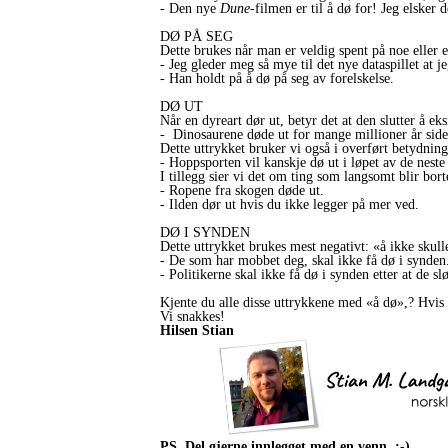
- Den nye
Dune
-filmen er til å dø for! Jeg elsker 
DØ PÅ SEG
Dette brukes når man er veldig spent på noe eller er
- Jeg gleder meg så mye til det nye dataspillet at 
- Han holdt på å dø på seg av forelskelse.
DØ UT
Når en dyreart dør ut, betyr det at den slutter å ek
- Dinosaurene døde ut for mange millioner år side
Dette uttrykket bruker vi også i overført betydnin
- Hoppsporten vil kanskje dø ut i løpet av de neste 
I tillegg sier vi det om ting som langsomt blir bo
- Ropene fra skogen døde ut.
- Ilden dør ut hvis du ikke legger på mer ved.
DØ I SYNDEN
Dette uttrykket brukes mest negativt: «å ikke skull
- De som har mobbet deg, skal ikke få dø i synden
- Politikerne skal ikke få dø i synden etter at de sl
Kjente du alle disse uttrykkene med «å dø»,? Hvis i
Vi snakkes!
Hilsen Stian
PS. Del gjerne innlegget med en venn. :-)