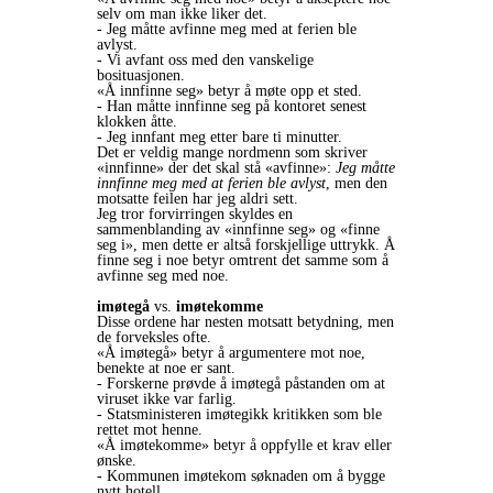
selv om man ikke liker det.
- Jeg måtte avfinne meg med at ferien ble
avlyst.
- Vi avfant oss med den vanskelige
bosituasjonen.
«Å innfinne seg» betyr å møte opp et sted.
- Han måtte innfinne seg på kontoret senest
klokken åtte.
- Jeg innfant meg etter bare ti minutter.
Det er veldig mange nordmenn som skriver
«innfinne» der det skal stå «avfinne»:
Jeg måtte
innfinne meg med at ferien ble avlyst
, men den
motsatte feilen har jeg aldri sett.
Jeg tror forvirringen skyldes en
sammenblanding av «innfinne seg» og «finne
seg i», men dette er altså forskjellige uttrykk. Å
finne seg i noe betyr omtrent det samme som å
avfinne seg med noe.
imøtegå
vs.
imøtekomme
Disse ordene har nesten motsatt betydning, men
de forveksles ofte.
«Å imøtegå» betyr å argumentere mot noe,
benekte at noe er sant.
- Forskerne prøvde å imøtegå påstanden om at
viruset ikke var farlig.
- Statsministeren imøtegikk kritikken som ble
rettet mot henne.
«Å imøtekomme» betyr å oppfylle et krav eller
ønske.
- Kommunen imøtekom søknaden om å bygge
nytt hotell.