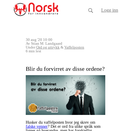
Logg inn
30 aug '20 10:00
Av Stian M. Landgaard
Under
Ord og uttrykk
&
Vaffelposten
6 min lest
Blir du forvirret av disse ordene?
Husker du vaffelposten hvor jeg skrev om
falske venner
? Det er ord fra ulike språk som
ligner på hverandre, men har forskjellig