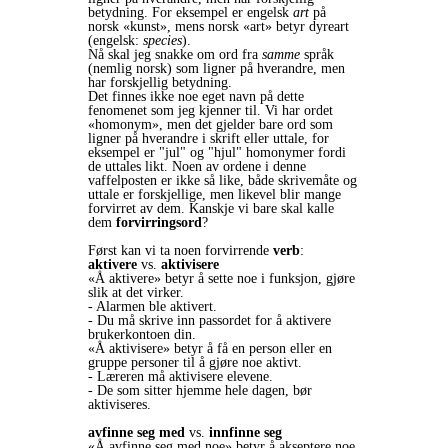
betydning. For eksempel er engelsk
art
på
norsk «kunst», mens norsk «art» betyr dyreart
(engelsk:
species
).
Nå skal jeg snakke om ord fra
samme
språk
(nemlig norsk) som ligner på hverandre, men
har forskjellig betydning.
Det finnes ikke noe eget navn på dette
fenomenet som jeg kjenner til. Vi har ordet
«homonym», men det gjelder bare ord som
ligner på hverandre i skrift eller uttale, for
eksempel er "jul" og "hjul" homonymer fordi
de uttales likt. Noen av ordene i denne
vaffelposten er ikke så like, både skrivemåte og
uttale er forskjellige, men likevel blir mange
forvirret av dem. Kanskje vi bare skal kalle
dem
forvirringsord
?
Først kan vi ta noen forvirrende
verb
:
aktivere
vs.
aktivisere
«Å aktivere» betyr å sette noe i funksjon, gjøre
slik at det virker.
- Alarmen ble aktivert.
- Du må skrive inn passordet for å aktivere
brukerkontoen din.
«Å aktivisere» betyr å få en person eller en
gruppe personer til å gjøre noe aktivt.
- Læreren må aktivisere elevene.
- De som sitter hjemme hele dagen, bør
aktiviseres.
avfinne seg med
vs.
innfinne seg
«Å avfinne seg med noe» betyr å akseptere noe