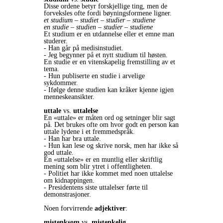
Disse ordene betyr forskjellige ting, men de
forveksles ofte fordi bøyningsformene ligner.
et studium – studiet – studier – studiene
en studie – studien – studier – studiene
Et studium er en utdannelse eller et emne man
studerer.
- Han går på medisinstudiet.
- Jeg begynner på et nytt studium til høsten.
En studie er en vitenskapelig fremstilling av et
tema.
- Hun publiserte en studie i arvelige
sykdommer.
- Ifølge denne studien kan kråker kjenne igjen
menneskeansikter.
uttale
vs.
uttalelse
En «uttale» er måten ord og setninger blir sagt
på. Det brukes ofte om hvor godt en person kan
uttale lydene i et fremmedspråk.
- Han har bra uttale.
- Hun kan lese og skrive norsk, men har ikke så
god uttale.
En «uttalelse» er en muntlig eller skriftlig
mening som blir ytret i offentligheten.
- Politiet har ikke kommet med noen uttalelse
om kidnappingen.
- Presidentens siste uttalelser førte til
demonstrasjoner.
Noen forvirrende
adjektiver
:
mistenksom
vs.
mistenkelig