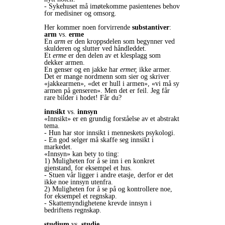
- Sykehuset må imøtekomme pasientenes behov
for medisiner og omsorg.
Her kommer noen forvirrende
substantiver
:
arm
vs.
erme
En
arm
er den kroppsdelen som begynner ved
skulderen og slutter ved håndleddet.
Et
erme
er den delen av et klesplagg som
dekker armen.
En genser og en jakke har
ermer,
ikke armer.
Det er mange nordmenn som sier og skriver
«jakkearmen», «det er hull i armen», «vi må sy
armen på genseren». Men det er feil. Jeg får
rare bilder i hodet! Får du?
innsikt
vs.
innsyn
«Innsikt» er en grundig forståelse av et abstrakt
tema.
- Hun har stor innsikt i menneskets psykologi.
- En god selger må skaffe seg innsikt i
markedet.
«Innsyn» kan bety to ting:
1) Muligheten for å se inn i en konkret
gjenstand, for eksempel et hus.
- Stuen vår ligger i andre etasje, derfor er det
ikke noe innsyn utenfra.
2) Muligheten for å se på og kontrollere noe,
for eksempel et regnskap.
- Skattemyndighetene krevde innsyn i
bedriftens regnskap.
studium
vs.
studie