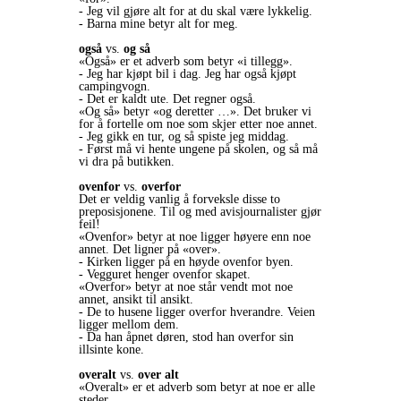
- Jeg vil gjøre alt for at du skal være lykkelig.
- Barna mine betyr alt for meg.
også
vs.
og så
«Også» er et adverb som betyr «i tillegg».
- Jeg har kjøpt bil i dag. Jeg har også kjøpt
campingvogn.
- Det er kaldt ute. Det regner også.
«Og så» betyr «og deretter …». Det bruker vi
for å fortelle om noe som skjer etter noe annet.
- Jeg gikk en tur, og så spiste jeg middag.
- Først må vi hente ungene på skolen, og så må
vi dra på butikken.
ovenfor
vs.
overfor
Det er veldig vanlig å forveksle disse to
preposisjonene. Til og med avisjournalister gjør
feil!
«Ovenfor» betyr at noe ligger høyere enn noe
annet. Det ligner på «over».
- Kirken ligger på en høyde ovenfor byen.
- Vegguret henger ovenfor skapet.
«Overfor» betyr at noe står vendt mot noe
annet, ansikt til ansikt.
- De to husene ligger overfor hverandre. Veien
ligger mellom dem.
- Da han åpnet døren, stod han overfor sin
illsinte kone.
overalt
vs.
over alt
«Overalt» er et adverb som betyr at noe er alle
steder.