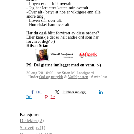
- I byen er det folk overalt.
- Jeg har lett etter katten min overalt.
«Over alt» betyr at noe er viktigere enn alle
andre ting.
- Loven står over alt.
- Hun elsket ham over alt.
Har du også blitt forvirret av disse ordene?
Eller kanskje det er helt andre ord som har
forvirret deg? :-)
Hilsen Stian
PS. Del gjerne innlegget med en venn. :-)
30 aug '20 10:00
Av Stian M. Landgaard
Under
Ord og uttrykk
&
Vaffelposten
6 min lest
Del
Publiser innlegg
Del
Pin
Kategorier
Dialekter
(2)
Skrivetips
(1)