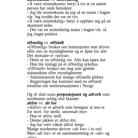
«Å være mistenksom» betyr å tro at en annen
person har onde hensikter.
- Jeg ble mistenksom da jeg så en mann i hagen
vår. Jeg trodde det var en tyv.
«Å være mistenkelig» betyr å oppføre seg på en
skummel måte.
- Det var en mistenkelig mann i hagen vår, så
jeg ringte politiet.
offentlig
vs.
offisiell
«Offentlig» brukes om institusjoner som drives
eller eies av myndighetene og er åpne for alle.
Det motsatte er «privat».
- Dette er en offentlig vei. Alle kan kjøre her.
- Hun ble innlagt på et offentlig sykehus.
«Offisiell» brukes om ting som gjelder
statsmakten eller myndighetene.
- Statministeren har mange offisielle plikter.
- Regjeringen har kommet med en offisiell
uttalelse om smittesituasjonen i Norge.
Og til slutt noen
preposisjoner og adverb
som
nordmenn veldig ofte blander:
altfor
vs.
alt for
«Altfor» er et adverb som betegner at noe er
for stort, for sterkt, unormalt mye.
- Han er altfor snill.
- Denne jakken er altfor dyr.
- Jeg har vært våken altfor lenge.
Mange nordmenn skriver «alt for» i to ord.
Men «alt for» er en sammensetning av «alt» og
«for».